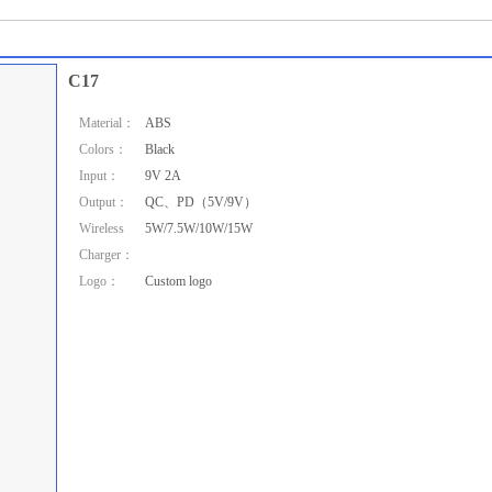
C17
Material：
ABS
Colors：
Black
Input：
9V 2A
Output：
QC、PD（5V/9V）
Wireless
5W/7.5W/10W/15W
Charger：
Logo：
Custom logo
Collect